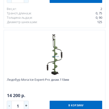
Вес,кг:
2
Трансп.длина,м:
0, 75
Толщина льда,м:
0, 90
Диаметр шнека,мм:
125
Ледобур Mora Ice Expert-Pro диам.110мм
14 200 р.
-
+
1
В КОРЗИНУ