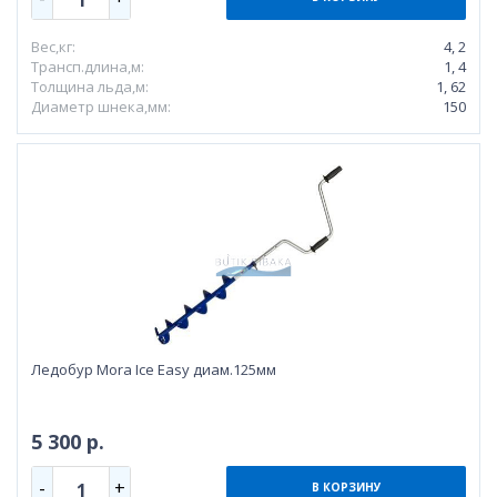
Вес,кг:
4, 2
Трансп.длина,м:
1, 4
Толщина льда,м:
1, 62
Диаметр шнека,мм:
150
Ледобур Mora Ice Easy диам.125мм
5 300 р.
-
+
1
В КОРЗИНУ