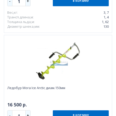
-
+
1
В КОРЗИНУ
Вес,кг:
3, 7
Трансп.длина,м:
1, 4
Толщина льда,м:
1, 62
Диаметр шнека,мм:
130
Ледобур Mora Ice Arctic диам.150мм
16 500 р.
-
+
1
В КОРЗИНУ