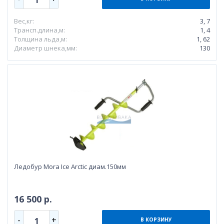
Вес,кг:
3, 7
Трансп.длина,м:
1, 4
Толщина льда,м:
1, 62
Диаметр шнека,мм:
130
Ледобур Mora Ice Arctic диам.150мм
16 500 р.
-
+
1
В КОРЗИНУ