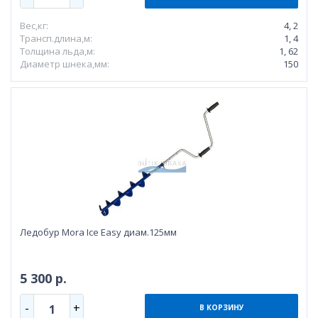
Вес,кг:
4, 2
Трансп.длина,м:
1, 4
Толщина льда,м:
1, 62
Диаметр шнека,мм:
150
Ледобур Mora Ice Easy диам.125мм
5 300 р.
-
+
1
В КОРЗИНУ