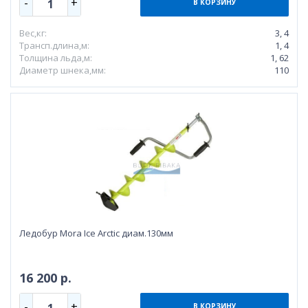
-
+
1
В КОРЗИНУ
Вес,кг:
3, 4
Трансп.длина,м:
1, 4
Толщина льда,м:
1, 62
Диаметр шнека,мм:
110
Ледобур Mora Ice Arctic диам.130мм
16 200 р.
-
+
1
В КОРЗИНУ