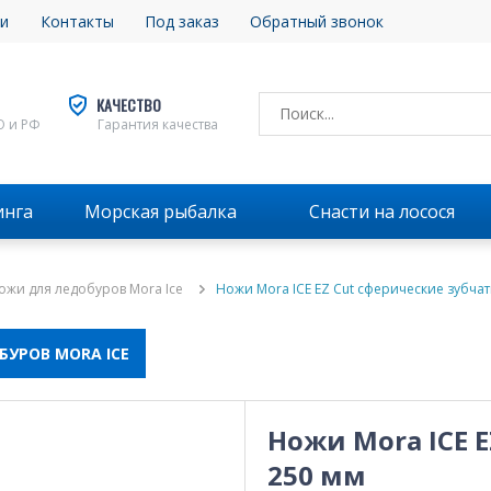
и
Контакты
Под заказ
Обратный звонок
КАЧЕСТВО
О и РФ
Гарантия качества
инга
Морская рыбалка
Снасти на лосося
ожи для ледобуров Mora Ice
Ножи Mora ICE EZ Cut сферические зубча
БУРОВ MORA ICE
Ножи Mora ICE 
250 мм