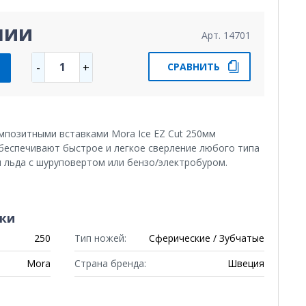
чии
Арт. 14701
1
-
+
СРАВНИТЬ
мпозитными вставками Mora Ice EZ Cut 250мм
обеспечивают быстрое и легкое сверление любого типа
я льда с шуруповертом или бензо/электробуром.
ки
250
Тип ножей:
Сферические / Зубчатые
Mora
Страна бренда:
Швеция