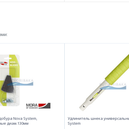
ами:
добура Nova System,
Удлинитель шнека универсальн
ные диам.130мм
System