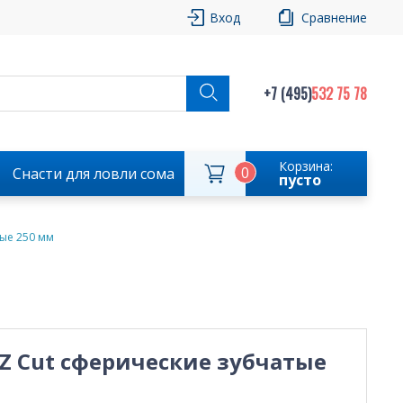
Вход
Сравнение
+7 (495)
532 75 78
Корзина:
0
Снасти для ловли сома
пусто
тые 250 мм
EZ Cut сферические зубчатые