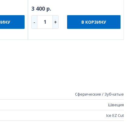
3 400 р.
1
-
+
ЗИНУ
В КОРЗИНУ
Сферические / Зубчатые
Швеция
Ice EZ Cut