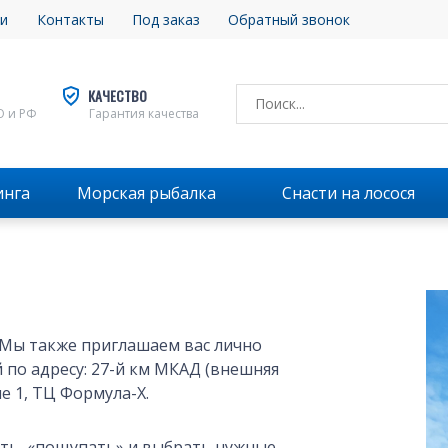
и
Контакты
Под заказ
Обратный звонок
КАЧЕСТВО
О и РФ
Гарантия качества
инга
Морская рыбалка
Снасти на лосося
. Мы также приглашаем вас лично
по адресу: 27-й км МКАД (внешняя
е 1, ТЦ Формула-X.
ить, «пощупать» и выбрать нужные