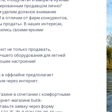
цированным продавцом лично?
м уделим должное внимание
И в отличии от фирм конкурентов,
ы продать». В наших интересах,
лились своими яркими
еют не только продавать,
учшего оборудования для летней
рошее настроение!
 в оффлайне предполагает
ле через интернет.
газине в сочетании с комфортными
рнет-магазине butik-
ставьте заявку через форму