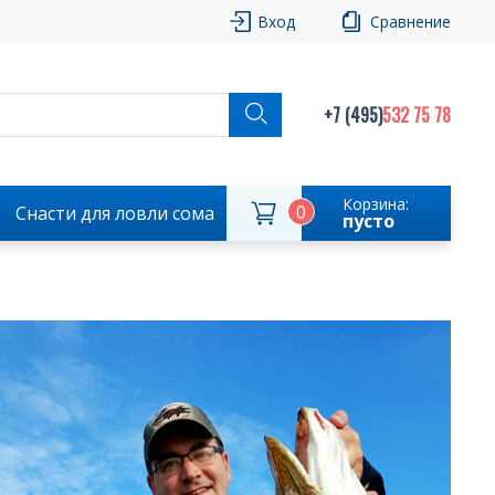
Вход
Сравнение
+7 (495)
532 75 78
Корзина:
0
Снасти для ловли сома
пусто