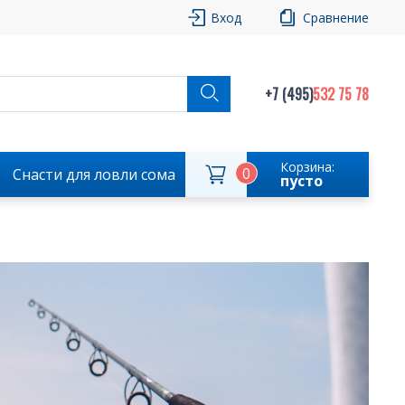
Вход
Сравнение
+7 (495)
532 75 78
Корзина:
0
Снасти для ловли сома
пусто