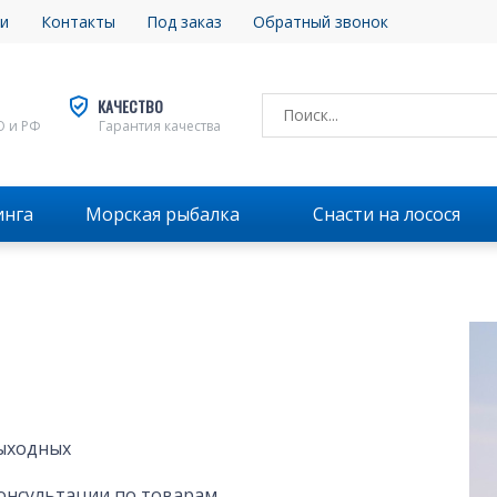
и
Контакты
Под заказ
Обратный звонок
КАЧЕСТВО
О и РФ
Гарантия качества
инга
Морская рыбалка
Снасти на лосося
выходных
консультации по товарам