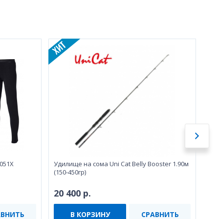
-051X
Удилище на сома Uni Cat Belly Booster 1.90м
Бл
(150-450гр)
Kam
20 400 р.
Не
АВНИТЬ
В КОРЗИНУ
СРАВНИТЬ