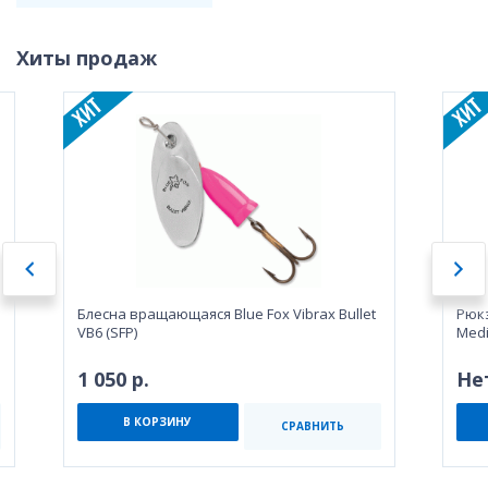
Хиты продаж
Блесна вращающаяся Blue Fox Vibrax Bullet
Рюкз
VB6 (SFP)
Med
1 050 р.
Не
В КОРЗИНУ
СРАВНИТЬ